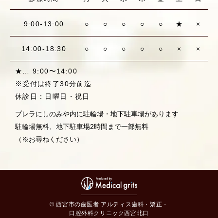
9:00-13:00
○
○
○
○
○
★
×
14:00-18:30
○
○
○
○
○
×
×
★… 9:00〜14:00
※受付は終了30分前迄
休診日：日曜日・祝日
プレラにしのみや内に駐輪場・地下駐車場があります
駐輪場無料、地下駐車場2時間まで一部無料
（※お尋ねください）
© 西宮市の歯医者 アルティス歯科・矯正・
口腔外科クリニック西宮北口