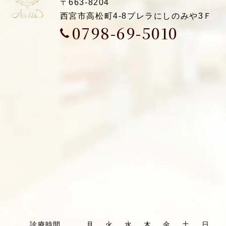
〒663-8204
西宮市高松町4-8
プレラにしのみや3Ｆ
0798-69-5010
診療時間
月
火
水
木
金
土
日